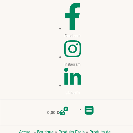
Facebook
Instagram
Linkedin
0
0,00
€
Boutique en ligne
Accueil
»
Boutique
»
Produits Frais
»
Produits de