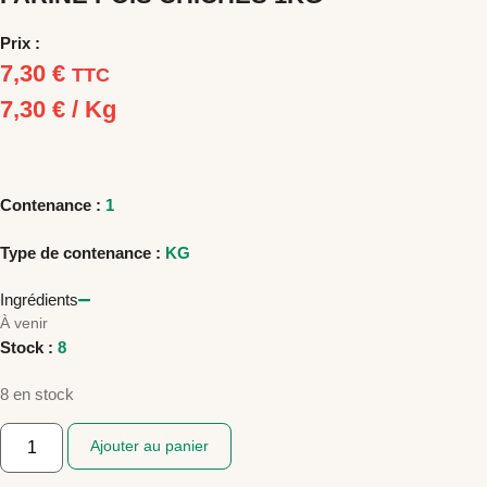
Prix :
7,30
€
TTC
7,30
€
/ Kg
Contenance :
1
Type de contenance :
KG
Ingrédients
À venir
Stock :
8
8 en stock
quantité
Ajouter au panier
de
FARINE
POIS