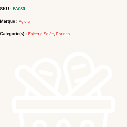
CHICHES
1KG
SKU :
FA030
Marque :
Agidra
Catégorie(s) :
,
Epicerie Salée
Farines