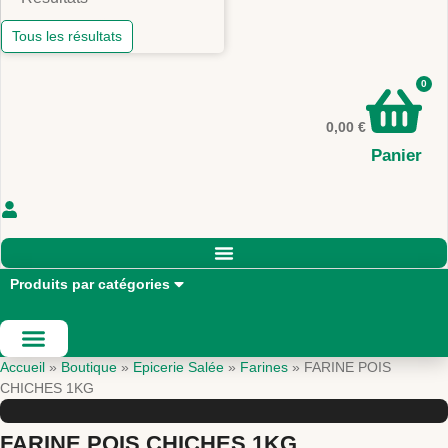
Tous les résultats
0
0,00
€
Panier
Produits par catégories
Accueil
»
Boutique
»
Epicerie Salée
»
Farines
»
FARINE POIS
CHICHES 1KG
FARINE POIS CHICHES 1KG