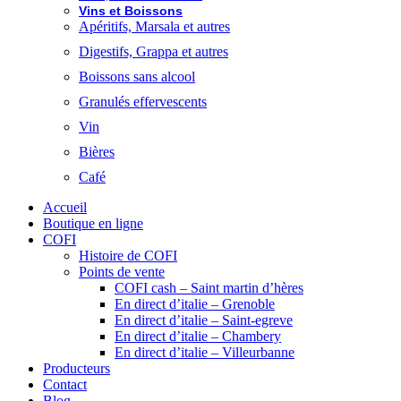
Vins et Boissons
Apéritifs, Marsala et autres
Digestifs, Grappa et autres
Boissons sans alcool
Granulés effervescents
Vin
Bières
Café
Accueil
Boutique en ligne
COFI
Histoire de COFI
Points de vente
COFI cash – Saint martin d’hères
En direct d’italie – Grenoble
En direct d’italie – Saint-egreve
En direct d’italie – Chambery
En direct d’italie – Villeurbanne
Producteurs
Contact
Blog