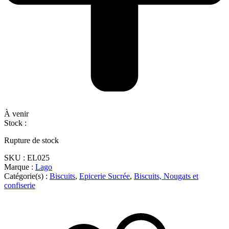
À venir
Stock :
Rupture de stock
SKU :
EL025
Marque :
Lago
Catégorie(s) :
Biscuits
,
Epicerie Sucrée
,
Biscuits, Nougats et
confiserie