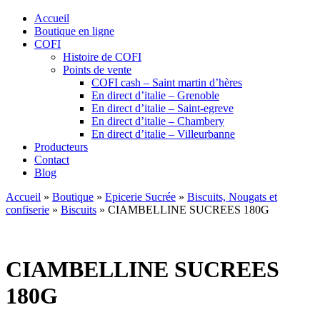
Accueil
Boutique en ligne
COFI
Histoire de COFI
Points de vente
COFI cash – Saint martin d’hères
En direct d’italie – Grenoble
En direct d’italie – Saint-egreve
En direct d’italie – Chambery
En direct d’italie – Villeurbanne
Producteurs
Contact
Blog
Accueil
»
Boutique
»
Epicerie Sucrée
»
Biscuits, Nougats et
confiserie
»
Biscuits
»
CIAMBELLINE SUCREES 180G
CIAMBELLINE SUCREES
180G