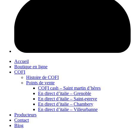
Accueil
Boutique en ligne
COFI
Histoire de COFI
Points de vente
COFI cash – Saint martin d’hères
En direct d’italie – Grenoble
En direct d’italie – Saint-egreve
En direct d’italie – Chambery
En direct d’italie – Villeurbanne
Producteurs
Contact
Blog