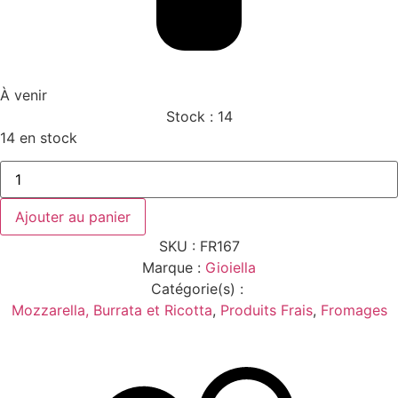
À venir
Stock :
14
14 en stock
quantité
de
BURRATINA
GORGONZOLA
Ajouter au panier
125G.ENV.
GIOIELLA
SKU :
FR167
50%-67%
MG.
Marque :
Gioiella
Catégorie(s) :
Mozzarella, Burrata et Ricotta
,
Produits Frais
,
Fromages